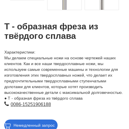
Т - образная фреза из
твёрдого сплава
Характеристики:
Мы делаем специальные ножи на основе чертежей наших
клиентов. Как и все наши твердосплавные ножи, мы
используем самые современные машины и технологии для
изготовления этих твердосплавных ножей, что делает их
предпочтительными твердосплавными ступенчатыми
долотами для клиентов, которые хотят производить
высококачественные детали с максимальной долговечностью.
● Т - образная фреза из твёрдого сплава
● Покрытие TiAln
0086-15251906188
● Эти инструменты требуют жесткого захвата инструментов и
захвата деталей для нормальной работы и предотвращения
разрушения
Немедленный запрос
● Метрический / английский размер